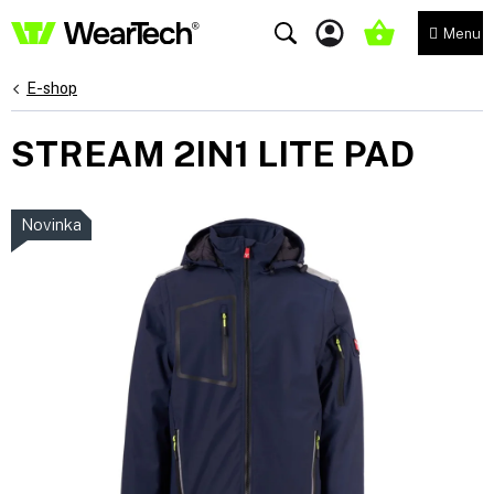
Přejít
na
NÁKUPNÍ
obsah
KOŠÍK
E-shop
STREAM 2IN1 LITE PAD
Novinka