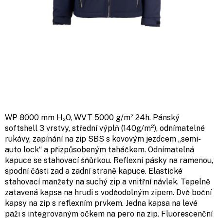
WP 8000 mm H₂O, WVT 5000 g/m² 24h. Pánský
softshell 3 vrstvy, střední výplň (140g/m²), odnímatelné
rukávy, zapínání na zip SBS s kovovým jezdcem „semi-
auto lock“ a přizpůsobeným taháčkem. Odnímatelná
kapuce se stahovací šňůrkou. Reflexní pásky na ramenou,
spodní části zad a zadní straně kapuce. Elastické
stahovací manžety na suchý zip a vnitřní návlek. Tepelně
zatavená kapsa na hrudi s voděodolným zipem. Dvě boční
kapsy na zip s reflexním prvkem. Jedna kapsa na levé
paži s integrovaným očkem na pero na zip. Fluorescenční