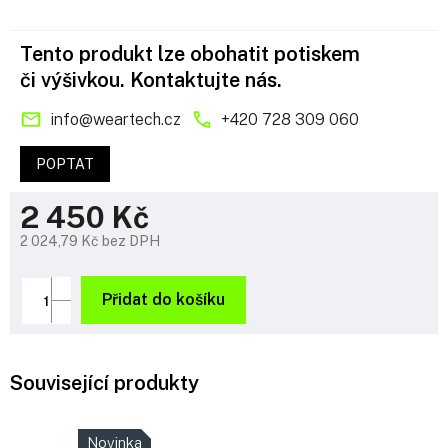
Tento produkt lze obohatit potiskem
či výšivkou. Kontaktujte nás.
info
@
weartech.cz
+420 728 309 060
POPTAT
2 450 Kč
2 024,79 Kč bez DPH
Měrná
cena:
Přidat do košíku
Související produkty
Novinka