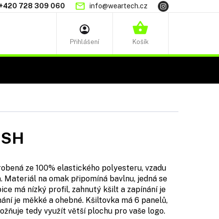
+420 728 309 060
info@weartech.cz
NÁKUPNÍ
KOŠÍK
ESH
robená ze 100% elastického polyesteru, vzadu
a. Materiál na omak připomíná bavlnu, jedná se
ce má nízký profil, zahnutý kšilt a zapínání je
ní je měkké a ohebné. Kšiltovka má 6 panelů,
možňuje tedy využít větší plochu pro vaše logo.