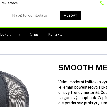
Reklamace
HLEDAT
buv pro firmy
O nás
Kontakty
SMOOTH M
Velmi moderní kšiltovka vy
je jemná polyesterová síťk
o nový trendy materiál. Čepi
na gumový snapback. Zapíná
ale přední šev je skrytý. U