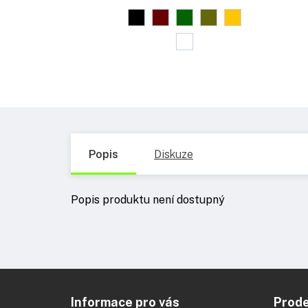
Popis
Diskuze
Popis produktu není dostupný
Z
á
Informace pro vás
Prod
p