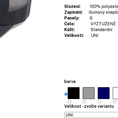
Složení:
100% polyester e
Zapínání:
Gumový snapb
Panely:
6
Čelo:
VYZTUŽENÉ
Kšilt:
Standardní
Velikosti:
UNI
barva
Velikost - zvolte variantu