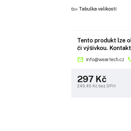
Tabulka velikostí
Tento produkt lze 
či výšivkou. Kontakt
info
@
weartech.cz
297 Kč
245,45 Kč bez DPH
Měrná
cena: