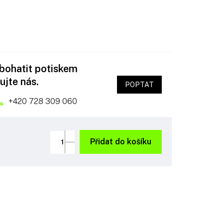
obohatit potiskem
ujte nás.
POPTAT
+420 728 309 060
Přidat do košíku