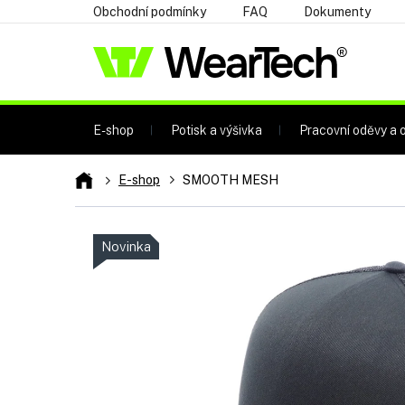
Přejít
Obchodní podmínky
FAQ
Dokumenty
na
obsah
E-shop
Potisk a výšivka
Pracovní oděvy a o
Domů
E-shop
SMOOTH MESH
Novinka