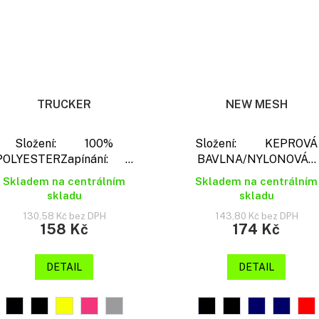
TRUCKER
NEW MESH
Složení: 100%
Složení: KEPROVÁ
POLYESTERZapínání: ...
BAVLNA/NYLONOVÁ...
Skladem na centrálním
Skladem na centrálním
skladu
skladu
130,58 Kč bez DPH
143,80 Kč bez DPH
158 Kč
174 Kč
DETAIL
DETAIL