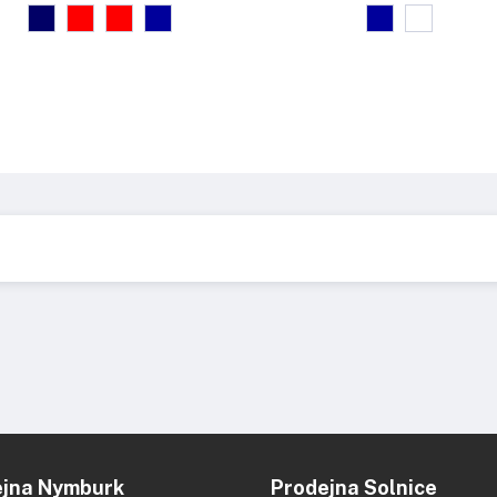
ejna Nymburk
Prodejna Solnice