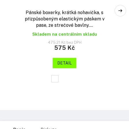
Pánské boxerky, krátká nohavička, s
přizpůsobeným elastickým páskem v
pase, ze strečové bavlny....
Skladem na centrálním skladu
475,21 Kč bez DPH
575 Kč
DETAIL