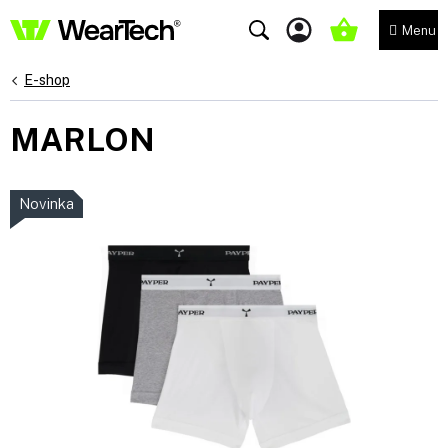
Přejít
na
NÁKUPNÍ
obsah
KOŠÍK
E-shop
MARLON
Novinka