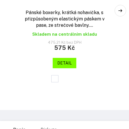
Pánské boxerky, krátká nohavička, s
přizpůsobeným elastickým páskem v
pase, ze strečové bavlny....
Skladem na centrálním skladu
475,21 Kč bez DPH
575 Kč
DETAIL