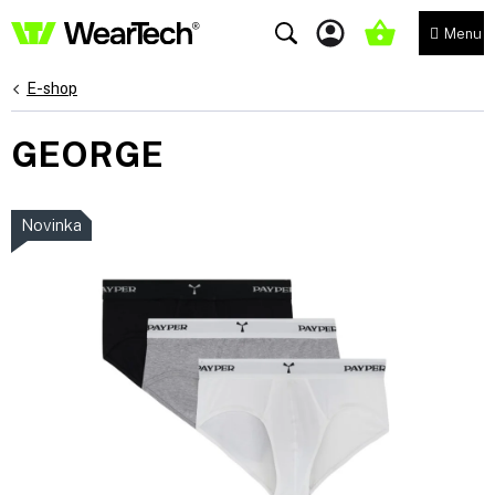
Přejít
na
NÁKUPNÍ
obsah
KOŠÍK
E-shop
GEORGE
Novinka