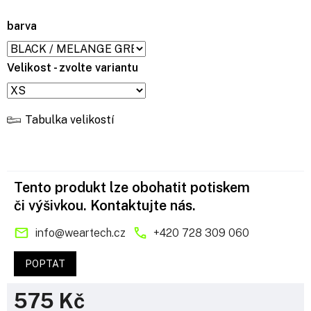
barva
Velikost - zvolte variantu
Tabulka velikostí
Tento produkt lze obohatit potiskem
či výšivkou. Kontaktujte nás.
info
@
weartech.cz
+420 728 309 060
POPTAT
575 Kč