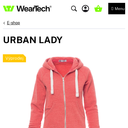
Přejít
na
NÁKUPNÍ
obsah
KOŠÍK
E-shop
URBAN LADY
Výprodej