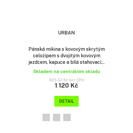
URBAN
Pánská mikina s kovovým skrytým
celozipem s dvojitým kovovým
jezdcem, kapuce a bílá stahovací...
Skladem na centrálním skladu
925,62 Kč bez DPH
1 120 Kč
DETAIL