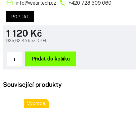
info
@
weartech.cz
+420 728 309 060
POPTAT
1 120 Kč
925,62 Kč bez DPH
Měrná
cena:
Přidat do košíku
Související produkty
Výprodej