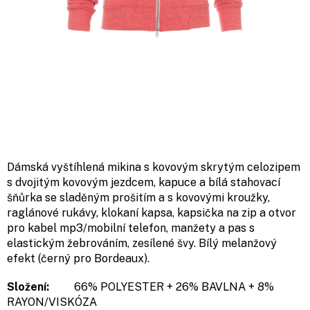
Dámská vyštíhlená mikina s kovovým skrytým celozipem
s dvojitým kovovým jezdcem, kapuce a bílá stahovací
šňůrka se sladěným prošitím a s kovovými kroužky,
raglánové rukávy, klokaní kapsa, kapsička na zip a otvor
pro kabel mp3/mobilní telefon, manžety a pas s
elastickým žebrováním, zesílené švy. Bílý melanžový
efekt (černý pro Bordeaux).
Složení:
66% POLYESTER + 26% BAVLNA + 8%
RAYON/VISKÓZA