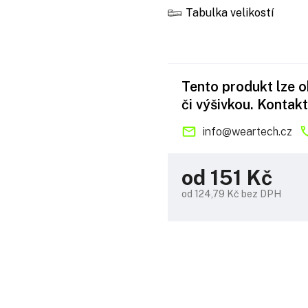
Tabulka velikostí
Tento produkt lze 
či výšivkou. Kontakt
info
@
weartech.cz
od
151 Kč
od
124,79 Kč
bez DPH
Měrná
cena: