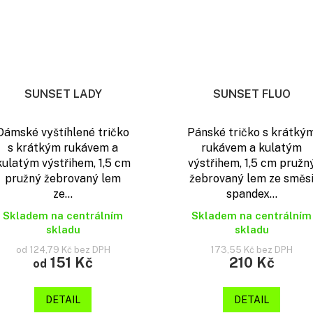
SUNSET LADY
SUNSET FLUO
Dámské vyštíhlené tričko
Pánské tričko s krátký
s krátkým rukávem a
rukávem a kulatým
kulatým výstřihem, 1,5 cm
výstřihem, 1,5 cm pružn
pružný žebrovaný lem
žebrovaný lem ze směs
ze...
spandex...
Skladem na centrálním
Skladem na centrálním
skladu
skladu
od 124,79 Kč bez DPH
173,55 Kč bez DPH
151 Kč
210 Kč
od
DETAIL
DETAIL