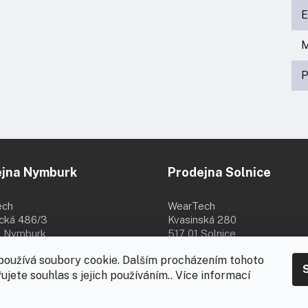
M
P
ejna Nymburk
Prodejna Solnice
ech
WearTech
ická 486/3
Kvasinská 280
 Nymburk
517 01 Solnice
8:00 - 16:00
Po - Pá 8:00 - 16:30
používá soubory cookie. Dalším procházením tohoto
8.
ujete souhlas s jejich používáním.. Více informací
-