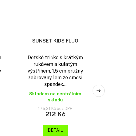
SUNSET KIDS FLUO
m
Dětské tričko s krátkým
rukávem a kulatým
ý
výstřihem, 1,5 cm pružný
i
žebrovaný lem ze směsi
spandex...
Skladem na centrálním
skladu
175,21 Kč bez DPH
212 Kč
DETAIL