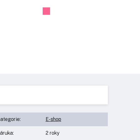
ategorie
:
E-shop
áruka
:
2 roky