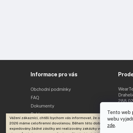
Z
á
Informace pro vás
Prod
p
a
t
WearT
Obchodní podmínky
í
Drahel
FAQ
288 02
Dokumenty
Po - Pá 
Tento web 
Reklamace
Vážení zákazníci, chtěli bychom vás informovat, že od 3. 8. 2026 do 18. 
webu vyjadř
2026 máme celofiremní dovolenou. Během této doby nebudou
zde
.
expedovány žádné zásilky ani realizovány zakázky včetně brandingu. E