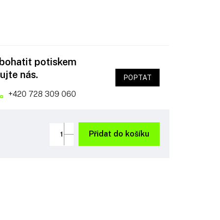
obohatit potiskem
ujte nás.
POPTAT
+420 728 309 060
Přidat do košíku