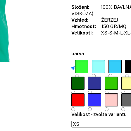
Složení:
100% BAVLNA 
VISKÓZA)
Vzhled:
ŽERZEJ
Hmotnost:
150 GR/MQ
Velikosti:
XS-S-M-L-XL-
barva
Velikost - zvolte variantu