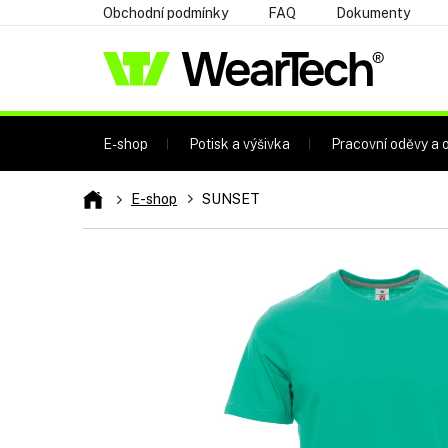
Přejít
Obchodní podmínky
FAQ
Dokumenty
na
obsah
E-shop
Potisk a výšivka
Pracovní oděvy a o
Domů
E-shop
SUNSET