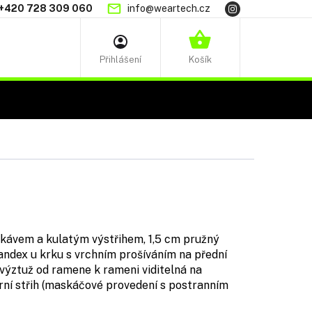
+420 728 309 060
info@weartech.cz
NÁKUPNÍ
KOŠÍK
ukávem a kulatým výstřihem, 1,5 cm pružný
ndex u krku s vrchním prošíváním na přední
 výztuž od ramene k rameni viditelná na
ární střih (maskáčové provedení s postranním