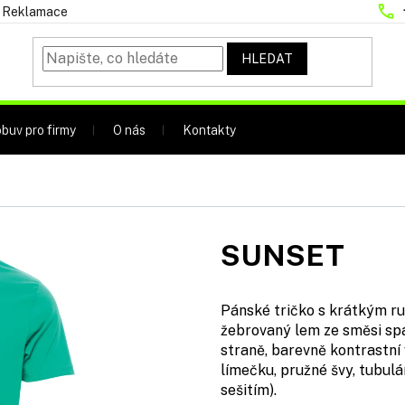
Reklamace
HLEDAT
buv pro firmy
O nás
Kontakty
SUNSET
Pánské tričko s krátkým r
žebrovaný lem ze směsi spa
straně, barevně kontrastní
límečku, pružné švy, tubul
sešitím).