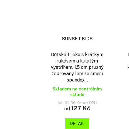
SUNSET KIDS
Dětské tričko s krátkým
rukávem a kulatým
výstřihem, 1,5 cm pružný
žebrovaný lem ze směsi
spandex...
Skladem na centrálním
skladu
od 104,96 Kč bez DPH
127 Kč
od
DETAIL