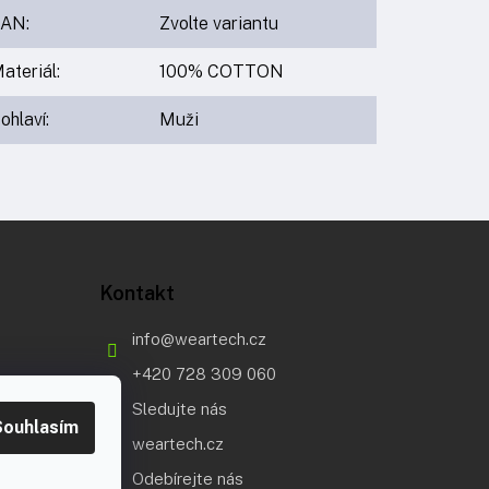
EAN
:
Zvolte variantu
ateriál
:
100% COTTON
ohlaví
:
Muži
Kontakt
info
@
weartech.cz
+420 728 309 060
Sledujte nás
Souhlasím
weartech.cz
Odebírejte nás