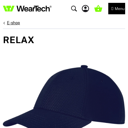
Přejít
na
NÁKUPNÍ
obsah
KOŠÍK
E-shop
RELAX