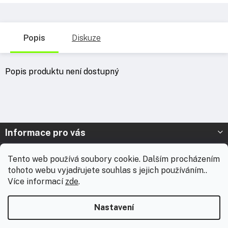
Popis
Diskuze
Popis produktu není dostupný
Z
Informace pro vás
á
p
Prodejna Nymburk
Tento web používá soubory cookie. Dalším procházením
a
tohoto webu vyjadřujete souhlas s jejich používáním..
t
Prodejna Solnice
Více informací
zde
.
í
Vážení zákazníci, chtěli bychom vás informovat, že od 3. 8.
Kontakt
2026 do 18. 8. 2026 máme celofiremní dovolenou. Během této
Nastavení
doby nebudou expedovány žádné zásilky ani realizovány
zakázky včetně brandingu. E-shop zůstává v provozu a