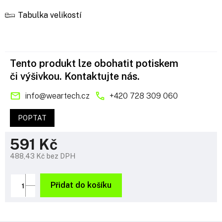
Tabulka velikostí
Tento produkt lze obohatit potiskem
či výšivkou. Kontaktujte nás.
info
@
weartech.cz
+420 728 309 060
POPTAT
591 Kč
488,43 Kč bez DPH
Měrná
cena:
Přidat do košíku