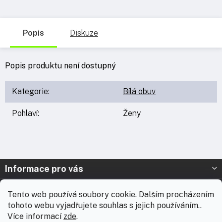
Popis
Diskuze
Popis produktu není dostupný
Kategorie
:
Bílá obuv
Pohlaví
:
Ženy
Z
Informace pro vás
á
p
Prodejna Nymburk
Tento web používá soubory cookie. Dalším procházením
a
tohoto webu vyjadřujete souhlas s jejich používáním..
t
Prodejna Solnice
Více informací
zde
.
í