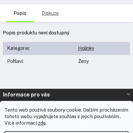
Popis
Diskuze
Popis produktu není dostupný
Kategorie
:
Holínky
Pohlaví
:
Ženy
Z
Informace pro vás
á
p
Prodejna Nymburk
Tento web používá soubory cookie. Dalším procházením
a
tohoto webu vyjadřujete souhlas s jejich používáním..
t
Prodejna Solnice
Více informací
zde
.
í
Vážení zákazníci, chtěli bychom vás informovat, že od 3. 8.