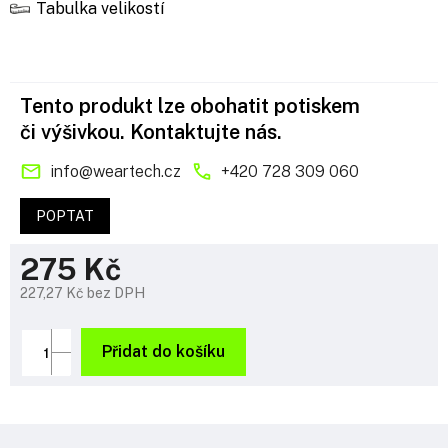
Tabulka velikostí
Tento produkt lze obohatit potiskem
či výšivkou. Kontaktujte nás.
info
@
weartech.cz
+420 728 309 060
POPTAT
275 Kč
227,27 Kč bez DPH
Měrná
cena:
Přidat do košíku