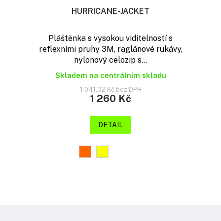
HURRICANE-JACKET
Pláštěnka s vysokou viditelností s
reflexními pruhy 3M, raglánové rukávy,
nylonový celozip s...
Skladem na centrálním skladu
1 041,32 Kč bez DPH
1 260 Kč
DETAIL