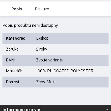
Popis
Diskuze
Popis produktu není dostupný
Kategorie
:
E-shop
Záruka
:
2 roky
EAN
:
Zvolte variantu
Materiál
:
100% PU COATED POLYESTER
Pohlaví
:
Ženy, Muži
Z
Informace pro vás