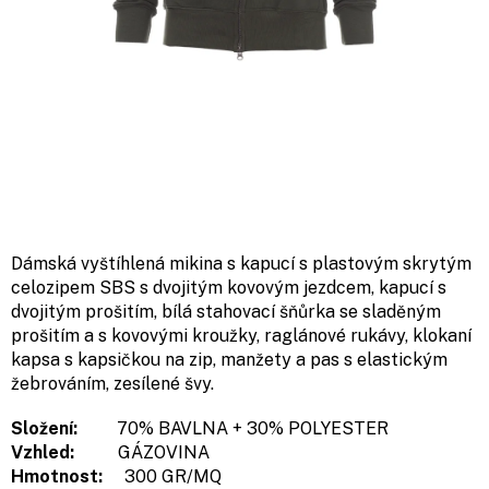
Dámská vyštíhlená mikina s kapucí s plastovým skrytým
celozipem SBS s dvojitým kovovým jezdcem, kapucí s
dvojitým prošitím, bílá stahovací šňůrka se sladěným
prošitím a s kovovými kroužky, raglánové rukávy, klokaní
kapsa s kapsičkou na zip, manžety a pas s elastickým
žebrováním, zesílené švy.
Složení:
70% BAVLNA + 30% POLYESTER
Vzhled:
GÁZOVINA
Hmotnost:
300 GR/MQ