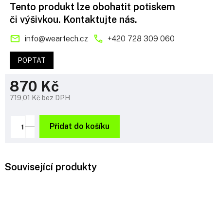
Tento produkt lze obohatit potiskem
či výšivkou. Kontaktujte nás.
info
@
weartech.cz
+420 728 309 060
POPTAT
870 Kč
719,01 Kč bez DPH
Měrná
cena:
Přidat do košíku
Související produkty