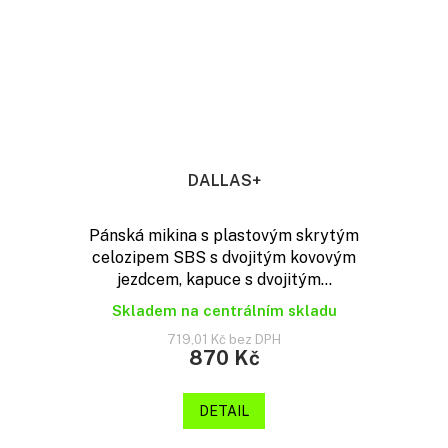
DALLAS+
Pánská mikina s plastovým skrytým
celozipem SBS s dvojitým kovovým
jezdcem, kapuce s dvojitým...
Skladem na centrálním skladu
719,01 Kč bez DPH
870 Kč
DETAIL