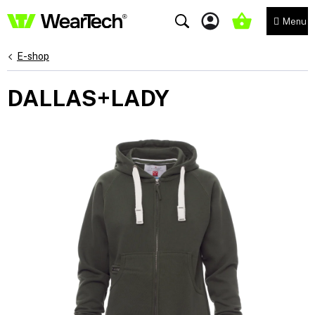
Přejít
na
NÁKUPNÍ
obsah
KOŠÍK
E-shop
DALLAS+LADY