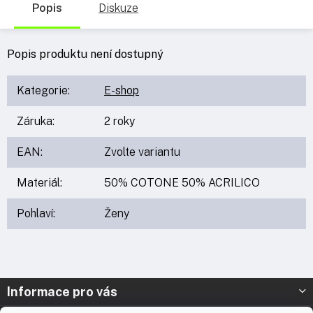
Popis
Diskuze
Popis produktu není dostupný
Kategorie
:
E-shop
Záruka
:
2 roky
EAN
:
Zvolte variantu
Materiál
:
50% COTONE 50% ACRILICO
Pohlaví
:
Ženy
Z
Informace pro vás
á