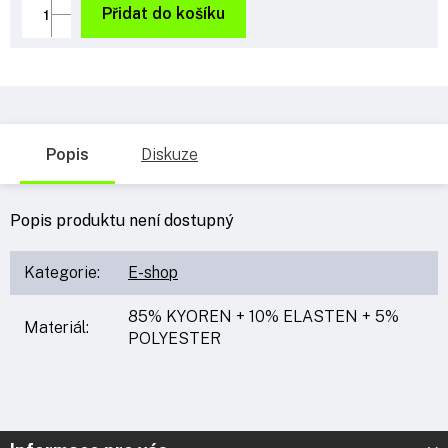
cena:
Přidat do košíku
Popis
Diskuze
Popis produktu není dostupný
Kategorie
:
E-shop
85% KYOREN + 10% ELASTEN + 5%
Materiál
:
POLYESTER
Z