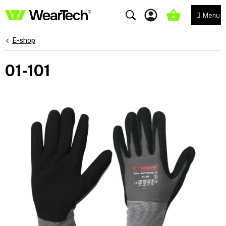
Přejít
na
NÁKUPNÍ
obsah
KOŠÍK
E-shop
01-101